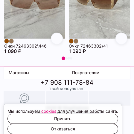
Очки 72463302\446
Очки 72463302\41
1 090 ₽
1 090 ₽
Магазины
Покупателям
+7 908 111-78-84
К. Маркса, 18
Доставка
твой консультант
Ленина, 15
Условия оплаты
ТК Терминал
Обмен и возврат
ТРК Континент
Подарочные карты
Образы
2026 © ShopDaAnna
Мы используем
cookies
для улучшения работы сайта.
Политика конфиденциальности
Соглашение cookie
Принять
Сайт создали
Отказаться