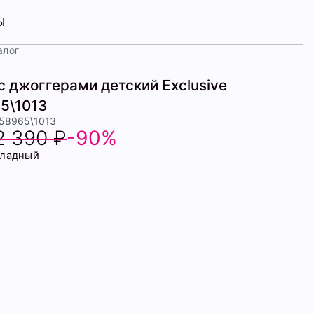
Ы
алог
 джоггерами детский Exclusive
5\1013
458965\1013
2 390 ₽
-90%
ладный