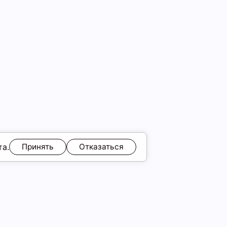
та.
Принять
Отказаться