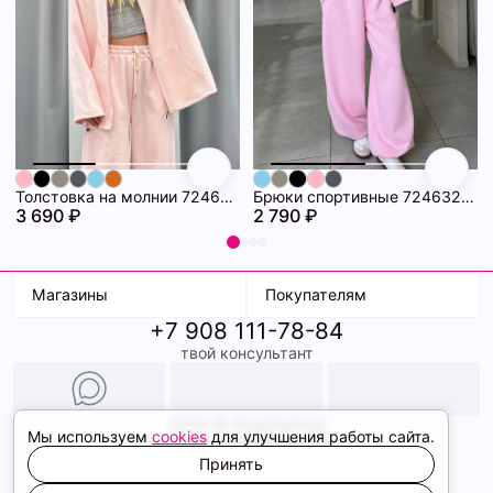
Толстовка на молнии 72463280\445
Брюки спортивные 72463279\445
3 690 ₽
2 790 ₽
Магазины
Покупателям
+7 908 111-78-84
К. Маркса, 18
Доставка
твой консультант
Ленина, 15
Условия оплаты
ТК Терминал
Обмен и возврат
ТРК Континент
Подарочные карты
Образы
2026 © ShopDaAnna
Мы используем
cookies
для улучшения работы сайта.
Политика конфиденциальности
Соглашение cookie
Принять
Сайт создали