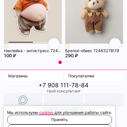
Наклейка - антистресс 72463286\19
Брелок-обвес 72463278\19
100 ₽
290 ₽
Магазины
Покупателям
+7 908 111-78-84
К. Маркса, 18
Доставка
твой консультант
Ленина, 15
Условия оплаты
ТК Терминал
Обмен и возврат
ТРК Континент
Подарочные карты
Образы
2026 © ShopDaAnna
Мы используем
cookies
для улучшения работы сайта.
Политика конфиденциальности
Соглашение cookie
Принять
Сайт создали