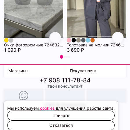
Очки фотохромные 72463294\448
Толстовка на молнии 72463280\1008
1 090 ₽
3 690 ₽
Магазины
Покупателям
+7 908 111-78-84
К. Маркса, 18
Доставка
твой консультант
Ленина, 15
Условия оплаты
ТК Терминал
Обмен и возврат
ТРК Континент
Подарочные карты
Образы
2026 © ShopDaAnna
Мы используем
cookies
для улучшения работы сайта.
Политика конфиденциальности
Соглашение cookie
Принять
Сайт создали
Отказаться