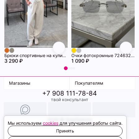
Брюки спортивные на кулиске 72463314\1225
Очки фотохромные 72463294\448
3 290 ₽
1 090 ₽
Магазины
Покупателям
+7 908 111-78-84
К. Маркса, 18
Доставка
твой консультант
Ленина, 15
Условия оплаты
ТК Терминал
Обмен и возврат
ТРК Континент
Подарочные карты
Образы
2026 © ShopDaAnna
Мы используем
cookies
для улучшения работы сайта.
Политика конфиденциальности
Соглашение cookie
Принять
Сайт создали