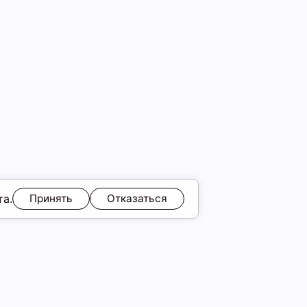
та.
Принять
Отказаться