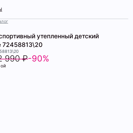
Ы
алог
спортивный утепленный детский
e 72458813\20
458813\20
2 990 ₽
-90%
бой