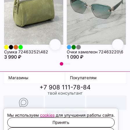
Сумка 72463252\482
Очки хамелеон 72463220\6
3 990 ₽
1 090 ₽
Магазины
Покупателям
+7 908 111-78-84
К. Маркса, 18
Доставка
твой консультант
Ленина, 15
Условия оплаты
ТК Терминал
Обмен и возврат
ТРК Континент
Подарочные карты
Образы
2026 © ShopDaAnna
Мы используем
cookies
для улучшения работы сайта.
Политика конфиденциальности
Соглашение cookie
Принять
Сайт создали