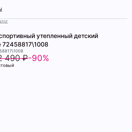
Ы
алог
спортивный утепленный детский
e 72458817\1008
458817\1008
2 490 ₽
-90%
итовый