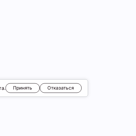
та.
Принять
Отказаться