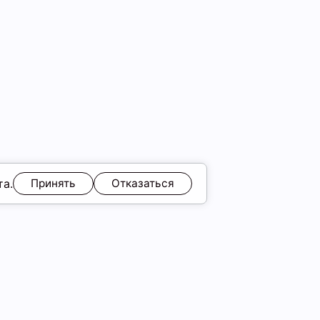
та.
Принять
Отказаться
ЯМ
Обмен и возврат
Образы
ы
Подарочные карты