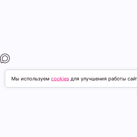
Мы используем
cookies
для улучшения работы сай
МАГАЗИНЫ
ПОКУПАТЕЛ
К. Маркса, 18
ТК Терминал
Доставка
Ленина, 15
ТРК Континент
Условия оплат