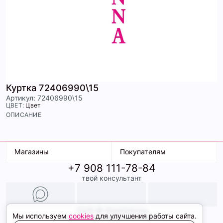
Куртка 72406990\15
Артикул: 72406990\15
ЦВЕТ:
Цвет
ОПИСАНИЕ
Магазины
Покупателям
+7 908 111-78-84
К. Маркса, 18
Доставка
твой консультант
Ленина, 15
Условия оплаты
ТК Терминал
Обмен и возврат
ТРК Континент
Подарочные карты
Образы
2026 © ShopDaAnna
Мы используем
cookies
для улучшения работы сайта.
Политика конфиденциальности