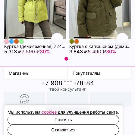
Куртка (демисезонная) 72462280\26
Куртка с капюшоном (демисезонная) 72462086\434
5 313 ₽
7 590 ₽
30%
3 843 ₽
5 490 ₽
30%
Магазины
Покупателям
+7 908 111-78-84
К. Маркса, 18
Доставка
твой консультант
Ленина, 15
Условия оплаты
ТК Терминал
Обмен и возврат
ТРК Континент
Подарочные карты
Образы
2026 © ShopDaAnna
Мы используем
cookies
для улучшения работы сайта.
Политика конфиденциальности
Соглашение cookie
Принять
Сайт создали
Отказаться