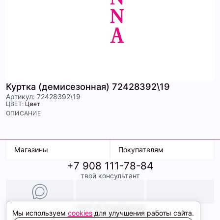
Куртка (демисезонная) 72428392\19
Артикул: 72428392\19
ЦВЕТ:
Цвет
ОПИСАНИЕ
Магазины
Покупателям
+7 908 111-78-84
К. Маркса, 18
Доставка
твой консультант
Ленина, 15
Условия оплаты
ТК Терминал
Обмен и возврат
ТРК Континент
Подарочные карты
Образы
2026 © ShopDaAnna
Мы используем
cookies
для улучшения работы сайта.
Политика конфиденциальности