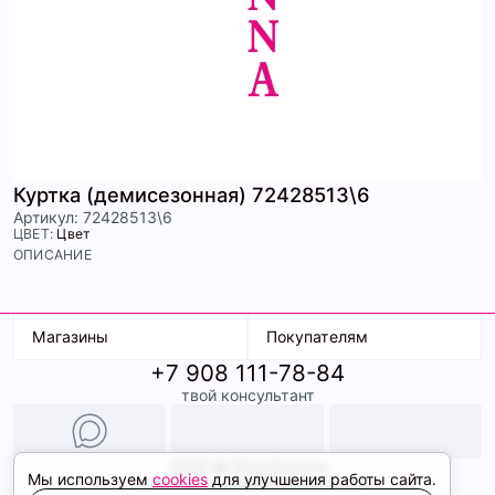
Куртка (демисезонная) 72428513\6
Артикул: 72428513\6
ЦВЕТ:
Цвет
ОПИСАНИЕ
Магазины
Покупателям
+7 908 111-78-84
К. Маркса, 18
Доставка
твой консультант
Ленина, 15
Условия оплаты
ТК Терминал
Обмен и возврат
ТРК Континент
Подарочные карты
Образы
2026 © ShopDaAnna
Мы используем
cookies
для улучшения работы сайта.
Политика конфиденциальности