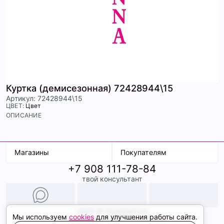
Куртка (демисезонная) 72428944\15
Артикул: 72428944\15
ЦВЕТ:
Цвет
ОПИСАНИЕ
Магазины
Покупателям
+7 908 111-78-84
К. Маркса, 18
Доставка
твой консультант
Ленина, 15
Условия оплаты
ТК Терминал
Обмен и возврат
ТРК Континент
Подарочные карты
Образы
2026 © ShopDaAnna
Мы используем
cookies
для улучшения работы сайта.
Политика конфиденциальности