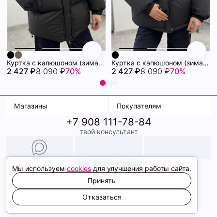
Куртка с капюшоном (зима) 72460880\15
Куртка с капюшоном (зима) 72460878\15
2 427 ₽
8 090 ₽
70%
2 427 ₽
8 090 ₽
70%
Магазины
Покупателям
+7 908 111-78-84
К. Маркса, 18
Доставка
твой консультант
Ленина, 15
Условия оплаты
ТК Терминал
Обмен и возврат
ТРК Континент
Подарочные карты
Образы
2026 © ShopDaAnna
Мы используем
cookies
для улучшения работы сайта.
Политика конфиденциальности
Соглашение cookie
Принять
Сайт создали
Отказаться