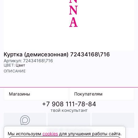
Куртка (демисезонная) 72434168\716
Артикул: 72434168\716
ЦВЕТ:
Цвет
ОПИСАНИЕ
Магазины
Покупателям
+7 908 111-78-84
К. Маркса, 18
Доставка
твой консультант
Ленина, 15
Условия оплаты
ТК Терминал
Обмен и возврат
ТРК Континент
Подарочные карты
Образы
2026 © ShopDaAnna
Мы используем
cookies
для улучшения работы сайта.
Политика конфиденциальности