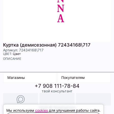
Куртка (демисезонная) 72434168\717
Артикул: 72434168\717
ЦВЕТ:
Цвет
ОПИСАНИЕ
Магазины
Покупателям
+7 908 111-78-84
К. Маркса, 18
Доставка
твой консультант
Ленина, 15
Условия оплаты
ТК Терминал
Обмен и возврат
ТРК Континент
Подарочные карты
Образы
2026 © ShopDaAnna
Мы используем
cookies
для улучшения работы сайта.
Политика конфиденциальности