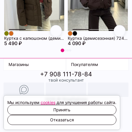
Куртка с капюшоном (демисезонная) 72462086\1013
Куртка (демисезонная) 72462069\1013
5 490 ₽
4 090 ₽
Магазины
Покупателям
+7 908 111-78-84
К. Маркса, 18
Доставка
твой консультант
Ленина, 15
Условия оплаты
ТК Терминал
Обмен и возврат
ТРК Континент
Подарочные карты
Образы
2026 © ShopDaAnna
Мы используем
cookies
для улучшения работы сайта.
Политика конфиденциальности
Соглашение cookie
Принять
Сайт создали
Отказаться