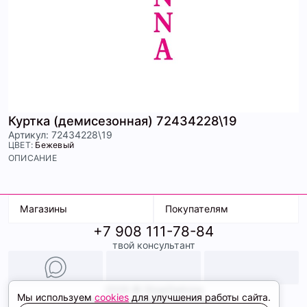
Куртка (демисезонная) 72434228\19
Артикул: 72434228\19
ЦВЕТ:
Бежевый
ОПИСАНИЕ
Магазины
Покупателям
+7 908 111-78-84
К. Маркса, 18
Доставка
твой консультант
Ленина, 15
Условия оплаты
ТК Терминал
Обмен и возврат
ТРК Континент
Подарочные карты
Образы
2026 © ShopDaAnna
Мы используем
cookies
для улучшения работы сайта.
Политика конфиденциальности