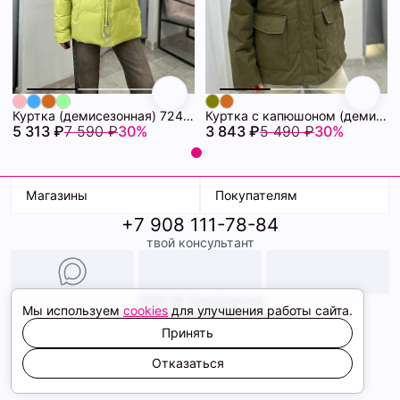
Куртка (демисезонная) 72462280\26
Куртка с капюшоном (демисезонная) 72462086\434
5 313 ₽
7 590 ₽
30%
3 843 ₽
5 490 ₽
30%
Магазины
Покупателям
+7 908 111-78-84
К. Маркса, 18
Доставка
твой консультант
Ленина, 15
Условия оплаты
ТК Терминал
Обмен и возврат
ТРК Континент
Подарочные карты
Образы
2026 © ShopDaAnna
Мы используем
cookies
для улучшения работы сайта.
Политика конфиденциальности
Соглашение cookie
Принять
Сайт создали
Отказаться