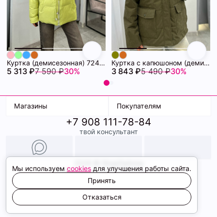
Куртка (демисезонная) 72462280\26
Куртка с капюшоном (демисезонная) 72462086\434
5 313 ₽
7 590 ₽
30%
3 843 ₽
5 490 ₽
30%
Магазины
Покупателям
+7 908 111-78-84
К. Маркса, 18
Доставка
твой консультант
Ленина, 15
Условия оплаты
ТК Терминал
Обмен и возврат
ТРК Континент
Подарочные карты
Образы
2026 © ShopDaAnna
Мы используем
cookies
для улучшения работы сайта.
Политика конфиденциальности
Соглашение cookie
Принять
Сайт создали
Отказаться