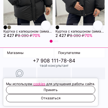
Куртка с капюшоном (зима) 72460880\15
Куртка с капюшоном (зима) 72460878\15
2 427 ₽
8 090 ₽
70%
2 427 ₽
8 090 ₽
70%
Магазины
Покупателям
+7 908 111-78-84
К. Маркса, 18
Доставка
твой консультант
Ленина, 15
Условия оплаты
ТК Терминал
Обмен и возврат
ТРК Континент
Подарочные карты
Образы
2026 © ShopDaAnna
Мы используем
cookies
для улучшения работы сайта.
Политика конфиденциальности
Соглашение cookie
Принять
Сайт создали
Отказаться