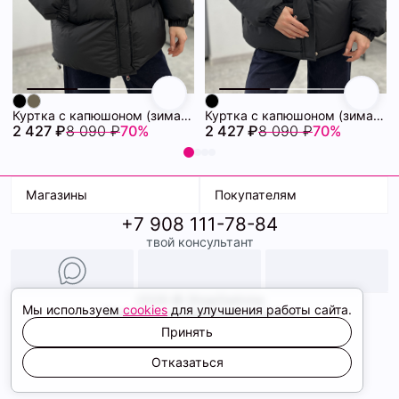
Куртка с капюшоном (зима) 72460880\15
Куртка с капюшоном (зима) 72460878\15
2 427 ₽
8 090 ₽
70%
2 427 ₽
8 090 ₽
70%
Магазины
Покупателям
+7 908 111-78-84
К. Маркса, 18
Доставка
твой консультант
Ленина, 15
Условия оплаты
ТК Терминал
Обмен и возврат
ТРК Континент
Подарочные карты
Образы
2026 © ShopDaAnna
Мы используем
cookies
для улучшения работы сайта.
Политика конфиденциальности
Соглашение cookie
Принять
Сайт создали
Отказаться