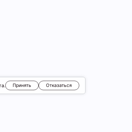
та.
Принять
Отказаться