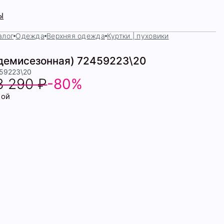
Ы
алог
Одежда
Верхняя одежда
Куртки | пуховики
(демисезонная) 72459223\20
459223\20
3 290 ₽
-80%
бой