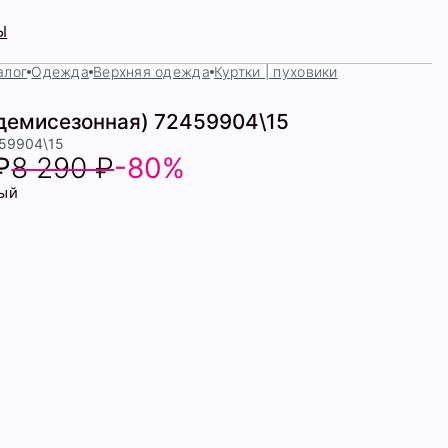
Ы
алог
Одежда
Верхняя одежда
Куртки | пуховики
(демисезонная) 72459904\15
459904\15
₽
8 290 ₽
-80%
ый