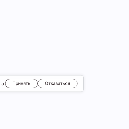
та.
Принять
Отказаться
идка