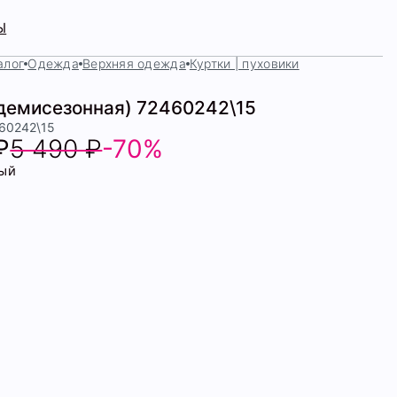
Ы
алог
Одежда
Верхняя одежда
Куртки | пуховики
(демисезонная) 72460242\15
460242\15
₽
5 490 ₽
-70%
ый