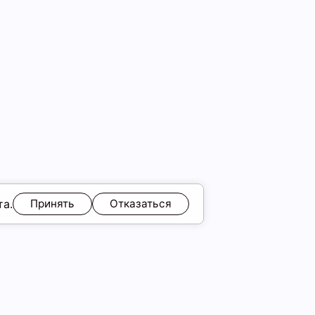
та.
Принять
Отказаться
идка