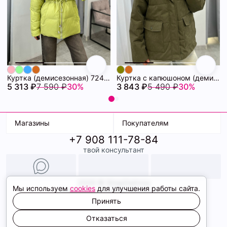
Куртка (демисезонная) 72462280\26
Куртка с капюшоном (демисезонная) 72462086\434
5 313 ₽
7 590 ₽
30%
3 843 ₽
5 490 ₽
30%
Магазины
Покупателям
+7 908 111-78-84
К. Маркса, 18
Доставка
твой консультант
Ленина, 15
Условия оплаты
ТК Терминал
Обмен и возврат
ТРК Континент
Подарочные карты
Образы
2026 © ShopDaAnna
Мы используем
cookies
для улучшения работы сайта.
Политика конфиденциальности
Соглашение cookie
Принять
Сайт создали
Отказаться