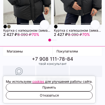
Куртка с капюшоном (зима) 72460880\15
Куртка с капюшоном (зима) 72460878\15
2 427 ₽
8 090 ₽
70%
2 427 ₽
8 090 ₽
70%
Магазины
Покупателям
+7 908 111-78-84
К. Маркса, 18
Доставка
твой консультант
Ленина, 15
Условия оплаты
ТК Терминал
Обмен и возврат
ТРК Континент
Подарочные карты
Образы
2026 © ShopDaAnna
Мы используем
cookies
для улучшения работы сайта.
Политика конфиденциальности
Соглашение cookie
Принять
Сайт создали
Отказаться