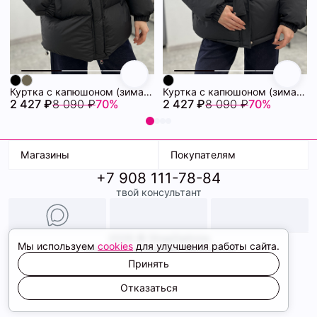
Куртка с капюшоном (зима) 72460880\15
Куртка с капюшоном (зима) 72460878\15
2 427 ₽
8 090 ₽
70%
2 427 ₽
8 090 ₽
70%
Магазины
Покупателям
+7 908 111-78-84
К. Маркса, 18
Доставка
твой консультант
Ленина, 15
Условия оплаты
ТК Терминал
Обмен и возврат
ТРК Континент
Подарочные карты
Образы
2026 © ShopDaAnna
Мы используем
cookies
для улучшения работы сайта.
Политика конфиденциальности
Соглашение cookie
Принять
Сайт создали
Отказаться