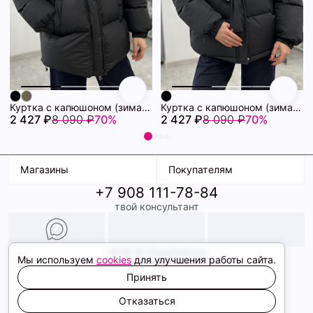
Куртка с капюшоном (зима) 72460880\15
Куртка с капюшоном (зима) 72460878\15
2 427 ₽
8 090 ₽
70%
2 427 ₽
8 090 ₽
70%
Магазины
Покупателям
+7 908 111-78-84
К. Маркса, 18
Доставка
твой консультант
Ленина, 15
Условия оплаты
ТК Терминал
Обмен и возврат
ТРК Континент
Подарочные карты
Образы
2026 © ShopDaAnna
Мы используем
cookies
для улучшения работы сайта.
Политика конфиденциальности
Соглашение cookie
Принять
Сайт создали
Отказаться