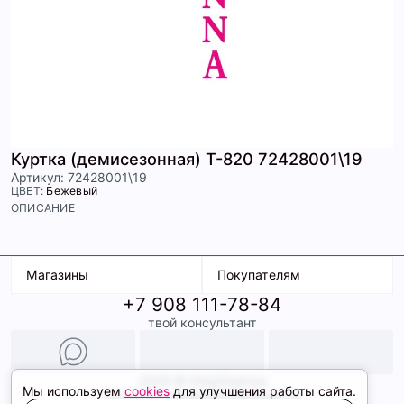
Куртка (демисезонная) Т-820 72428001\19
Артикул: 72428001\19
ЦВЕТ:
Бежевый
ОПИСАНИЕ
Магазины
Покупателям
+7 908 111-78-84
К. Маркса, 18
Доставка
твой консультант
Ленина, 15
Условия оплаты
ТК Терминал
Обмен и возврат
ТРК Континент
Подарочные карты
Образы
2026 © ShopDaAnna
Мы используем
cookies
для улучшения работы сайта.
Политика конфиденциальности