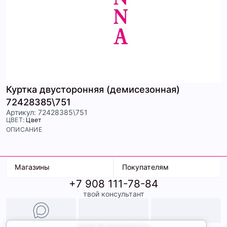
Куртка двусторонняя (демисезонная)
72428385\751
Артикул: 72428385\751
ЦВЕТ:
Цвет
ОПИСАНИЕ
Магазины
Покупателям
+7 908 111-78-84
К. Маркса, 18
Доставка
твой консультант
Ленина, 15
Условия оплаты
ТК Терминал
Обмен и возврат
ТРК Континент
Подарочные карты
Образы
2026 © ShopDaAnna