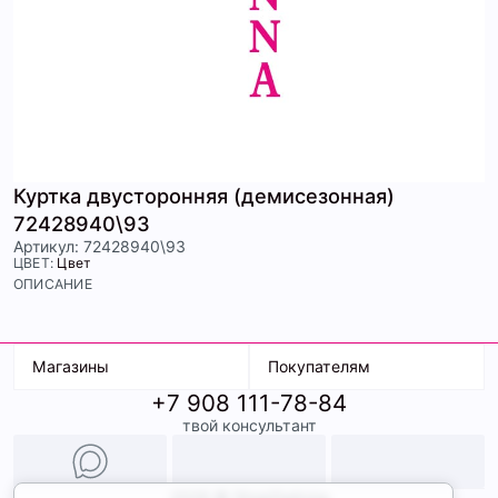
Куртка двусторонняя (демисезонная)
72428940\93
Артикул: 72428940\93
ЦВЕТ:
Цвет
ОПИСАНИЕ
Магазины
Покупателям
+7 908 111-78-84
К. Маркса, 18
Доставка
твой консультант
Ленина, 15
Условия оплаты
ТК Терминал
Обмен и возврат
ТРК Континент
Подарочные карты
Образы
2026 © ShopDaAnna