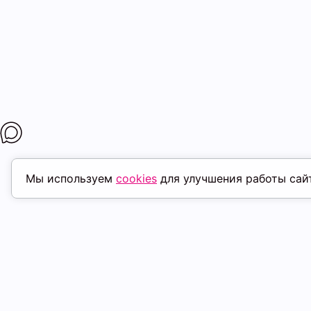
Мы используем
cookies
для улучшения работы сай
МАГАЗИНЫ
ПОКУПАТЕЛ
К. Маркса, 18
ТК Терминал
Доставка
Ленина, 15
ТРК Континент
Условия оплат