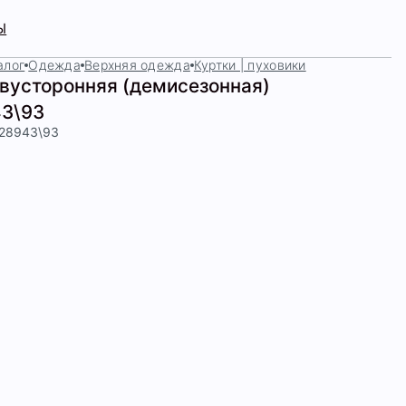
Ы
алог
Одежда
Верхняя одежда
Куртки | пуховики
двусторонняя (демисезонная)
3\93
428943\93