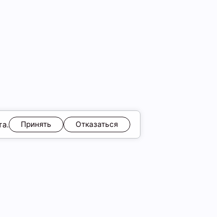
та.
Принять
Отказаться
ЯМ
Обмен и возврат
Образы
ы
Подарочные карты