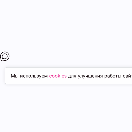
Мы используем
cookies
для улучшения работы сай
МАГАЗИНЫ
ПОКУПАТЕЛ
К. Маркса, 18
ТК Терминал
Доставка
Ленина, 15
ТРК Континент
Условия оплат