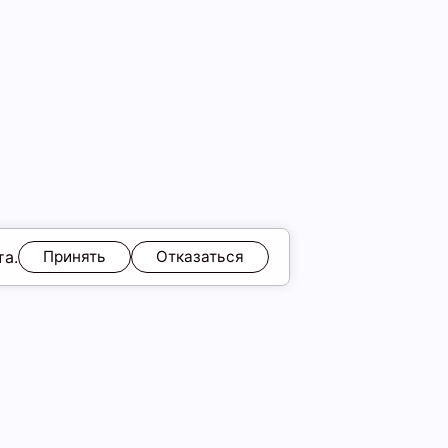
та.
Принять
Отказаться
ЯМ
Обмен и возврат
Образы
ы
Подарочные карты