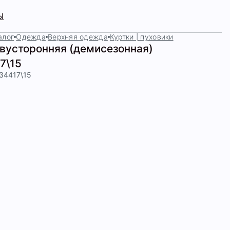
Ы
алог
Одежда
Верхняя одежда
Куртки | пуховики
двусторонняя (демисезонная)
7\15
434417\15