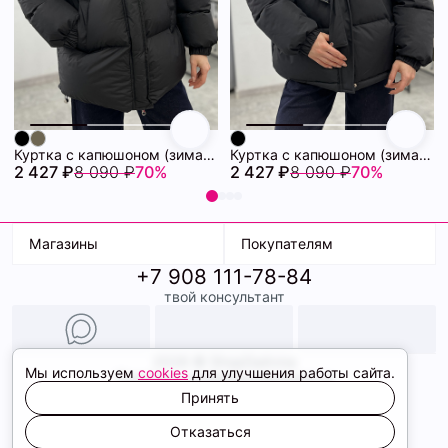
Куртка с капюшоном (зима) 72460880\15
Куртка с капюшоном (зима) 72460878\15
2 427 ₽
8 090 ₽
70%
2 427 ₽
8 090 ₽
70%
Магазины
Покупателям
+7 908 111-78-84
К. Маркса, 18
Доставка
твой консультант
Ленина, 15
Условия оплаты
ТК Терминал
Обмен и возврат
ТРК Континент
Подарочные карты
Образы
2026 © ShopDaAnna
Мы используем
cookies
для улучшения работы сайта.
Политика конфиденциальности
Соглашение cookie
Принять
Сайт создали
Отказаться