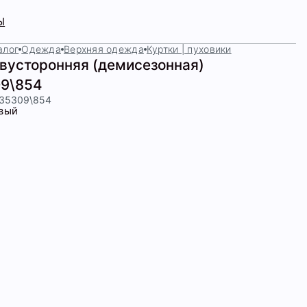
Ы
алог
Одежда
Верхняя одежда
Куртки | пуховики
двусторонняя (демисезонная)
9\854
435309\854
вый