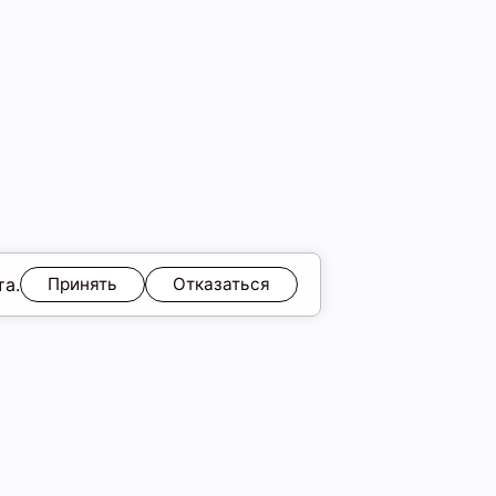
та.
Принять
Отказаться
ЯМ
Обмен и возврат
Образы
ы
Подарочные карты