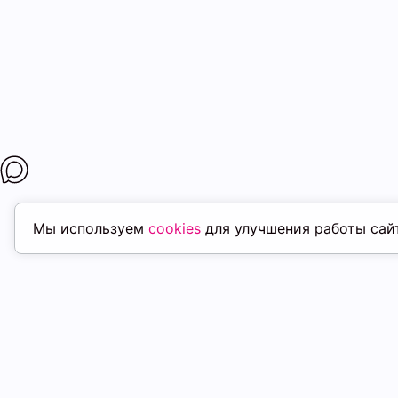
Мы используем
cookies
для улучшения работы сай
МАГАЗИНЫ
ПОКУПАТЕЛ
К. Маркса, 18
ТК Терминал
Доставка
Ленина, 15
ТРК Континент
Условия оплат