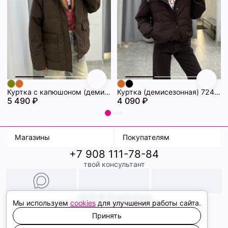
Куртка с капюшоном (демисезонная) 72462086\1013
Куртка (демисезонная) 72462069\1013
5 490 ₽
4 090 ₽
Магазины
Покупателям
+7 908 111-78-84
К. Маркса, 18
Доставка
твой консультант
Ленина, 15
Условия оплаты
ТК Терминал
Обмен и возврат
ТРК Континент
Подарочные карты
Образы
2026 © ShopDaAnna
Мы используем
cookies
для улучшения работы сайта.
Политика конфиденциальности
Соглашение cookie
Принять
Сайт создали