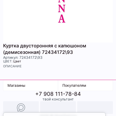
Куртка двусторонняя с капюшоном
(демисезонная) 72434172\93
Артикул: 72434172\93
ЦВЕТ:
Цвет
ОПИСАНИЕ
Магазины
Покупателям
+7 908 111-78-84
К. Маркса, 18
Доставка
твой консультант
Ленина, 15
Условия оплаты
ТК Терминал
Обмен и возврат
ТРК Континент
Подарочные карты
Образы
2026 © ShopDaAnna