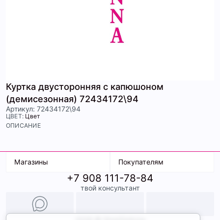
Куртка двусторонняя с капюшоном
(демисезонная) 72434172\94
Артикул: 72434172\94
ЦВЕТ:
Цвет
ОПИСАНИЕ
Магазины
Покупателям
+7 908 111-78-84
К. Маркса, 18
Доставка
твой консультант
Ленина, 15
Условия оплаты
ТК Терминал
Обмен и возврат
ТРК Континент
Подарочные карты
Образы
2026 © ShopDaAnna