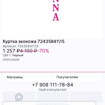
Куртка экокожа 72435841\15
Артикул: 72435841\15
1 257 ₽
4 190 ₽
-70%
ЦВЕТ:
Чёрный
ОПИСАНИЕ
Магазины
Покупателям
+7 908 111-78-84
К. Маркса, 18
Доставка
твой консультант
Ленина, 15
Условия оплаты
ТК Терминал
Обмен и возврат
ТРК Континент
Подарочные карты
Образы
2026 © ShopDaAnna