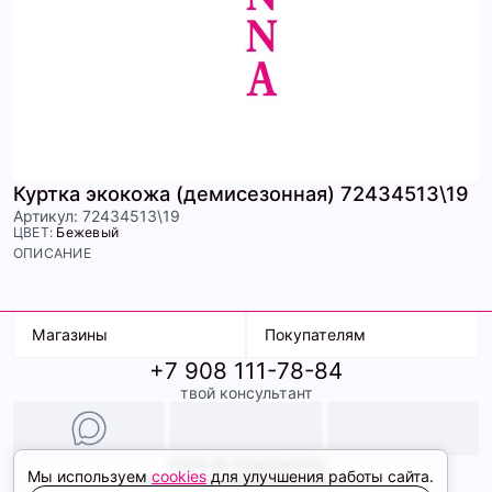
Куртка экокожа (демисезонная) 72434513\19
Артикул: 72434513\19
ЦВЕТ:
Бежевый
ОПИСАНИЕ
Магазины
Покупателям
+7 908 111-78-84
К. Маркса, 18
Доставка
твой консультант
Ленина, 15
Условия оплаты
ТК Терминал
Обмен и возврат
ТРК Континент
Подарочные карты
Образы
2026 © ShopDaAnna
Мы используем
cookies
для улучшения работы сайта.
Политика конфиденциальности