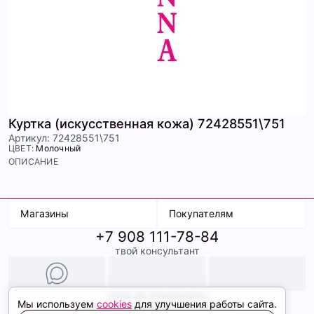
Куртка (искусственная кожа) 72428551\751
Артикул: 72428551\751
ЦВЕТ:
Молочный
ОПИСАНИЕ
Магазины
Покупателям
+7 908 111-78-84
К. Маркса, 18
Доставка
твой консультант
Ленина, 15
Условия оплаты
ТК Терминал
Обмен и возврат
ТРК Континент
Подарочные карты
Образы
2026 © ShopDaAnna
Мы используем
cookies
для улучшения работы сайта.
Политика конфиденциальности