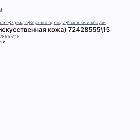
Ы
алог
Одежда
Верхняя одежда
Кожанки и косухи
(искусственная кожа) 72428555\15
428555\15
ый