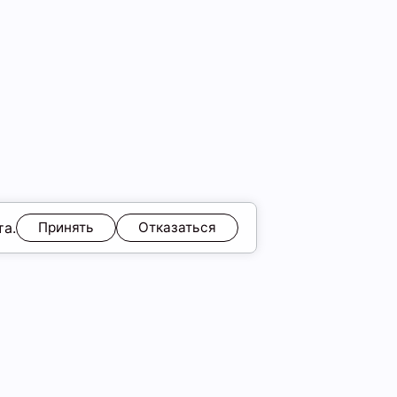
та.
Принять
Отказаться
ЯМ
Обмен и возврат
Образы
ы
Подарочные карты