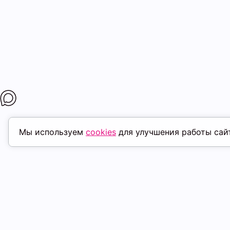
Мы используем
cookies
для улучшения работы сай
МАГАЗИНЫ
ПОКУПАТЕЛ
К. Маркса, 18
ТК Терминал
Доставка
Ленина, 15
ТРК Континент
Условия оплат