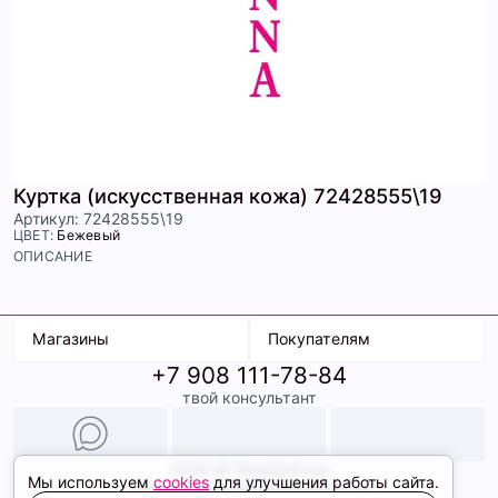
Куртка (искусственная кожа) 72428555\19
Артикул: 72428555\19
ЦВЕТ:
Бежевый
ОПИСАНИЕ
Магазины
Покупателям
+7 908 111-78-84
К. Маркса, 18
Доставка
твой консультант
Ленина, 15
Условия оплаты
ТК Терминал
Обмен и возврат
ТРК Континент
Подарочные карты
Образы
2026 © ShopDaAnna
Мы используем
cookies
для улучшения работы сайта.
Политика конфиденциальности