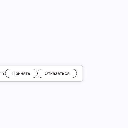
та.
Принять
Отказаться
ЯМ
Обмен и возврат
Образы
ы
Подарочные карты