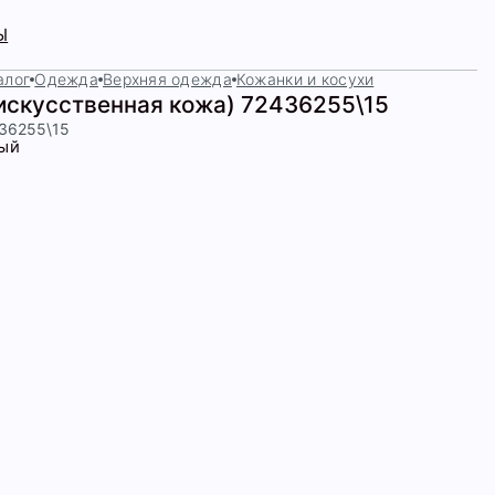
Ы
алог
Одежда
Верхняя одежда
Кожанки и косухи
(искусственная кожа) 72436255\15
436255\15
ый