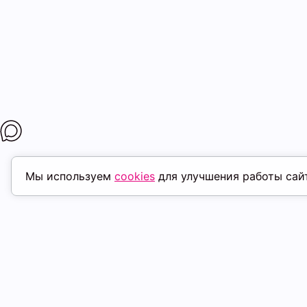
Мы используем
cookies
для улучшения работы сай
МАГАЗИНЫ
ПОКУПАТЕЛ
К. Маркса, 18
ТК Терминал
Доставка
Ленина, 15
ТРК Континент
Условия оплат