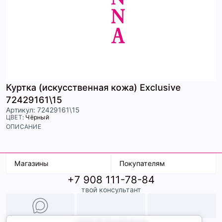
Куртка (искусственная кожа) Exclusive
72429161\15
Артикул: 72429161\15
ЦВЕТ:
Чёрный
ОПИСАНИЕ
Магазины
Покупателям
+7 908 111-78-84
К. Маркса, 18
Доставка
твой консультант
Ленина, 15
Условия оплаты
ТК Терминал
Обмен и возврат
ТРК Континент
Подарочные карты
Образы
2026 © ShopDaAnna