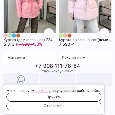
Куртка (демисезонная) 72462280\445
Куртка с капюшоном (демисезонная) 72462282\440
5 313 ₽
7 590 ₽
30%
7 590 ₽
Магазины
Покупателям
+7 908 111-78-84
К. Маркса, 18
Доставка
твой консультант
Ленина, 15
Условия оплаты
ТК Терминал
Обмен и возврат
ТРК Континент
Подарочные карты
Образы
2026 © ShopDaAnna
Мы используем
cookies
для улучшения работы сайта.
Политика конфиденциальности
Соглашение cookie
Принять
Сайт создали
Отказаться