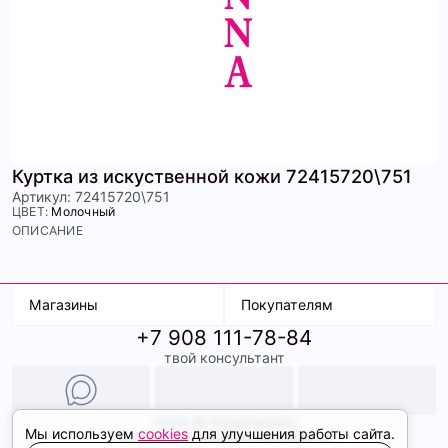
Куртка из искуственной кожи 72415720\751
Артикул: 72415720\751
ЦВЕТ:
Молочный
ОПИСАНИЕ
Магазины
Покупателям
+7 908 111-78-84
К. Маркса, 18
Доставка
твой консультант
Ленина, 15
Условия оплаты
ТК Терминал
Обмен и возврат
ТРК Континент
Подарочные карты
Образы
2026 © ShopDaAnna
Мы используем
cookies
для улучшения работы сайта.
Политика конфиденциальности